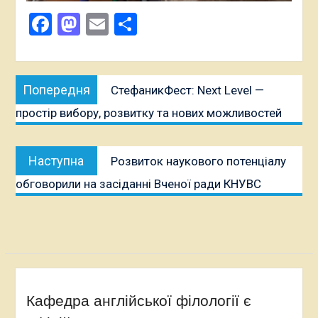
Facebook
Mastodon
Email
Поділитися
Навігація
Попередня
Попередня
СтефаникФест: Next Level —
записів
публікація:
простір вибору, розвитку та нових можливостей
Наступна
Наступна
Розвиток наукового потенціалу
публікація:
обговорили на засіданні Вченої ради КНУВС
Кафедра англійської філології є