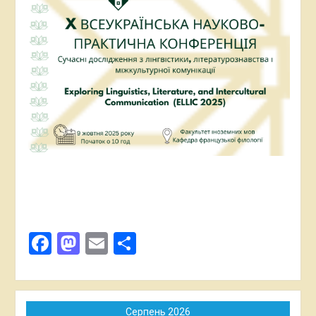
Українських Карпат. 2025.Випуск 33. С.
60-65.
Доповіді на наукових конференціях
Міжнародна наукова конференція “Що водить
сонце й зорні стелі”: поетика любові в художній
літературі” (м.Бердянська, БДПУ, 20-21 вересня
2012р.) (Гендерна складова жіночої прози про
Чорнобиль).
ХІ Міжнародній науковій конференції “Семантика
мови і тексту” (Івано-Франківськ, 2012)
(Чорнобильский дискурс як художня рефлексія
антропологічного катастрофізму).
Міжнародна наукова конференція “Польські,
білоруські, російські та українські літературні
зв’язки” (м.Луцьк, Східноєвропейський національний
Facebook
Mastodon
Email
Поділитися
університет імені Лесі Українки, 25 – 27 березня
2013 р.) (Катастрофізм як каталізатор жанрових
трансформацій (на матеріалі художніх творів).
Международной научно-практической конференции
«Актуальные проблемы современной филологии и
преподавания филологических дисциплин»
Серпень 2026