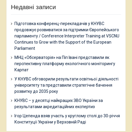
Трухан О.І. Методика та стратегії викладання
Недавні записи
іноземних мов в умовах інклюзії / О.І. Трухан //
Викладання іноземних мов в Україні та за її межами:
досвід і виклики // Матеріали міжнародної науково-
Підготовка конференц-перекладачів у КНУВС
практичної конференції.– Івано-Франківськ, 2019. –
продовжує розвиватися за підтримки Європейського
С. 284-287.
парламенту / Conference Interpreter Training at VSCNU
Міжнародна науково-практична
Continues to Grow with the Support of the European
інтернет-конференція «Доступність і
Parliament
неперервність освіти впродовж життя:
МНЦ «Обсерваторія» на Піп Івані представили як
зарубіжний досвід та національна
перспективну платформу екологічного моніторингу
Карпат
практика» (ПНУ ім. В.Стефаника, 17
У КНУВС обговорили результати освітньої діяльності
травня 2022р.) (Новочасна світова
університету та представили стратегічне бачення
література у змісті підготовки
розвитку до 2035 року
майбутнього вчителя англійської
КНУВС – у десятці найкращих ЗВО України за
мови)
результатами акредитаційних експертиз
10. Круглий стіл на тему: «Молодь і
Ігор Цепенда взяв участь у круглому столі до 30-річчя
освіта в умовах викликів XXI століття»
Конституції України у Верховній Раді
(Івано-Франківськ-Хелм-Красно-