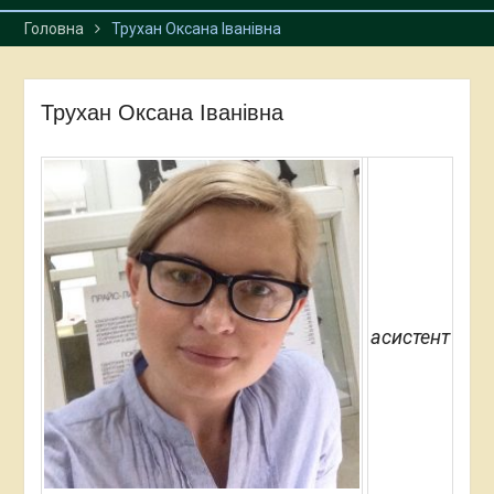
екологічного моніторингу
Карпат
Головна
Трухан Оксана Іванівна
Трухан Оксана Іванівна
асистент