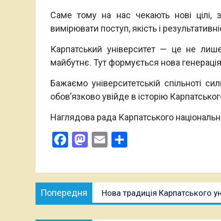
Саме тому на нас чекають нові цілі, з
вимірювати поступ, якість і результативні
Карпатський університет — це не лиш
майбутнє. Тут формується нова генерація 
Бажаємо університетській спільноті сил
обов’язково увійде в історію Карпатського
Наглядова рада Карпатського національно
Facebook
Mastodon
Email
Поділитися
Навігація
Попередня
Попередня
Нова традиція Карпатського ун
записів
публікація: