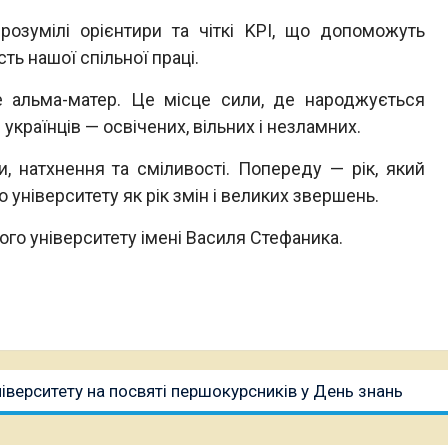
розумілі орієнтири та чіткі KPI, що допоможуть
сть нашої спільної праці.
е альма-матер. Це місце сили, де народжується
українців — освічених, вільних і незламних.
и, натхнення та сміливості. Попереду — рік, який
 університету як рік змін і великих звершень.
го університету імені Василя Стефаника.
іверситету на посвяті першокурсників у День знань