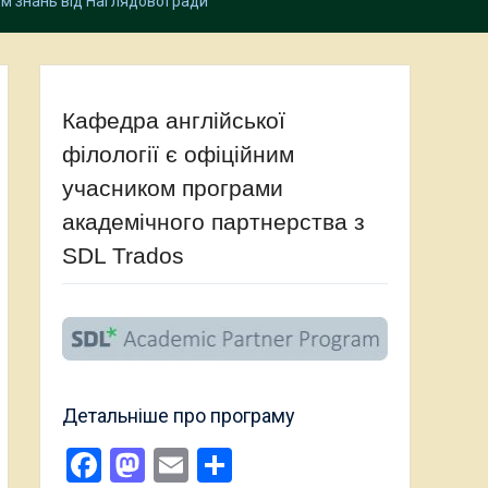
м знань від Наглядової ради
Кафедра англійської
філології є офіційним
учасником програми
академічного партнерства з
SDL Trados
Детальніше про програму
Facebook
Mastodon
Email
Поділитися