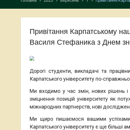
Головна
2025
Вересень
1
Привітання Карпа
Привітання Карпатському нац
Василя Стефаника з Днем зн
Дорогі студенти, викладачі та працівн
Карпатського університету по-справжнь
Ми входимо у час змін, нових рішень і
зміцнення позицій університету як поту
міжнародних партнерств, нові дослідженн
Ми щиро пишаємося вашими успіхами 
Карпатського університету є ще більші ам