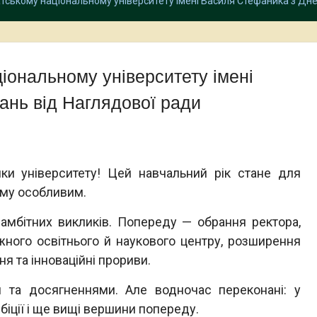
тському національному університету імені Василя Стефаника з Дне
іональному університету імені
ань від Наглядової ради
ики університету! Цей навчальний рік стане для
ому особливим.
 амбітних викликів. Попереду — обрання ректора,
жного освітнього й наукового центру, розширення
я та інноваційні прориви.
та досягненнями. Але водночас переконані: у
біції і ще вищі вершини попереду.