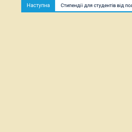
Наступна
Наступна
Стипендії для студентів від п
публікація: