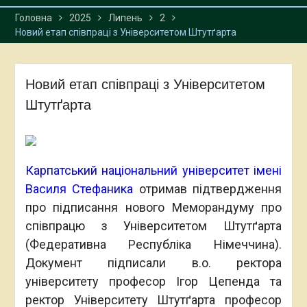
екологічного моніторингу
Головна
2025
Липень
2
Карпат
Новий етап співпраці з Університетом Штутґарта
Новий етап співпраці з Університетом
Штутґарта
Карпатський національний університет імені
Василя Стефаника
отримав підтвердження
про підписання нового Меморандуму про
співпрацю з Університетом Штутґарта
(Федеративна Республіка Німеччина).
Документ підписали в.о. ректора
університету професор Ігор Цепенда та
ректор Університету Штутґарта професор