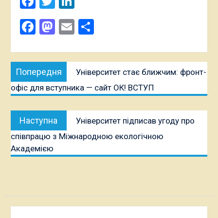
Facebook
Twitter
LinkedIn
Поширити
Facebook
Mastodon
Email
Поділитися
Навігація
Попередня
Попередня
Університет стає ближчим: фронт-
записів
публікація:
офіс для вступника — сайт ОК! ВСТУП
Наступна
Наступна
Університет підписав угоду про
публікація:
співпрацю з Міжнародною екологічною
Академією