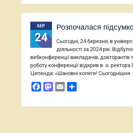
Розпочалася підсумко
БЕР
24
Сьогодні, 24 березня, в універ
діяльності за 2024 рік. Відбул
вебконференції викладачів, докторантів 
роботу конференції відкрив в. о. ректора
Цепенда: «Шановні колеги! Сьогоднішня
Facebook
Mastodon
Email
Поділитися