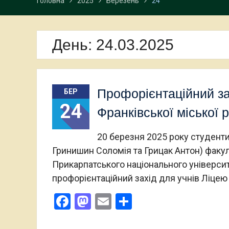
Головна
2025
Березень
24
День:
24.03.2025
Профорієнтаційний зах
БЕР
24
Франківської міської 
20 березня 2025 року студенти 
Гринишин Соломія та Грицак Антон) факул
Прикарпатського національного універси
профорієнтаційний захід для учнів Ліцею
Facebook
Mastodon
Email
Поділитися