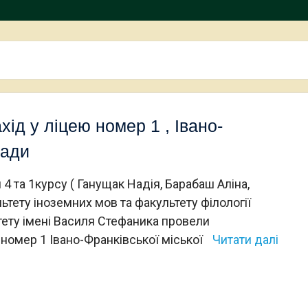
ід у ліцею номер 1 , Івано-
ради
4 та 1курсу ( Ганущак Надія, Барабаш Аліна,
ьтету іноземних мов та факультету філології
тету імені Василя Стефаника провели
 номер 1 Івано-Франківської міської
Читати далі