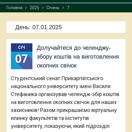
екологічного моніторингу
Головна
2025
Січень
7
Карпат
День:
07.01.2025
Долучайтеся до челенджу-
СІЧ
07
збору коштів на виготовлення
окопних свічок
Студентський сенат Прикарпатського
національного університету імені Василя
Стефаника організував челендж-збір коштів
на виготовлення окопних свічок для наших
захисників! Разом прикрашаємо віртуальну
ялинку факультетів та інститутів
університету, показуючи, який підрозділ