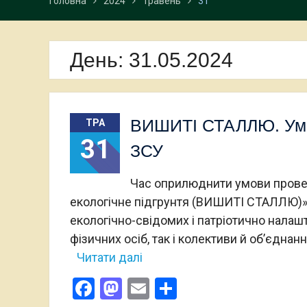
Головна
2024
Травень
31
День:
31.05.2024
ВИШИТІ СТАЛЛЮ. Умов
ТРА
31
ЗСУ
Час оприлюднити умови проведе
екологічне підгрунтя (ВИШИТІ СТАЛЛЮ)»! 
екологічно-свідомих і патріотично налаш
фізичних осіб, так і колективи й об’єдн
Читати далі
Facebook
Mastodon
Email
Поділитися