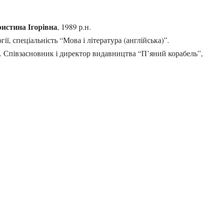
стина Ігорівна
, 1989 р.н.
гії, спеціальність “Мова і література (англійська)”.
. Співзасновник і директор видавництва “П’яний корабель”,