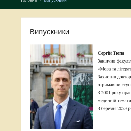
Головна
Випускники
Випускники
Сергій Тюпа
Закінчив факульт
«Мова та літерат
Захистив доктор
отримавши ступін
З 2001 року пра
медичній темати
З березня 2023 