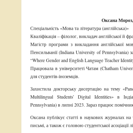
Оксана Мороз, 
Спеціальність «Мова та література (англійська)»
Кваліфікація – філолог, викладач англійської й фр
Магістр програми з викладання англійської мо
Пенсильванії (Indiana University of Pennsylvania
“Where Gender and English Language Teacher Identity 
Працювала в університеті Чатам (Chatham Univers
для студентів-іноземців.
Захистила докторську дисертацію на тему «Pande
Multilingual Students’ Digital Identities» в Ін
Pennsylvania) в липні 2023. Зараз працює помічни
Оксана публікує статті в наукових журналах на те
письмі, а також є головою студентської асоціації 