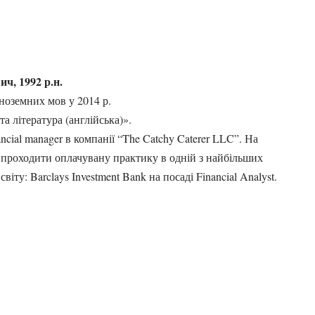
ч, 1992 р.н.
іноземних мов у 2014 р.
а література (англійська)».
ncial manager в компанії “The Catchy Caterer LLC”. На
 проходити оплачувану практику в одній з найбільших
віту: Barclays Investment Bank на посаді Financial Analyst.