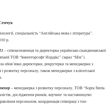
 Семчук
ілології, спеціальність “Англійська мова і література”.
10 р.
21
– співзасновниця та директорка українсько-скандинавської
панії ТОВ “Інвенторсофт Нордікс” (зараз “Sfox”).
а обов’язки директорки, рекрутерки та менеджерки з
 і розвитку персоналу, також менеджерки з клієнтської
и.
отепер
– менеджерка з розвитку персоналу, ТОВ “Sopra Steria
алістів, дослідження ринків, коучинг та наставництво
равління персоналом, координація співпраці з топ-