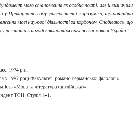
 фундамент мого становлення як особистості, але й визначили
ню у Прикарпатському університеті я зрозуміла, що потрібно
ження моєї наукової діяльності за кордоном. Сподіваюсь, що
ть стати в нагоді викладачам англійської мови в Україні”.
асс
, 1974 р.н.
ла у 1997 році Факультет романо-германської філології.
ність «Мова та література (англійська)».
ндент ТСН, Студія 1+1.