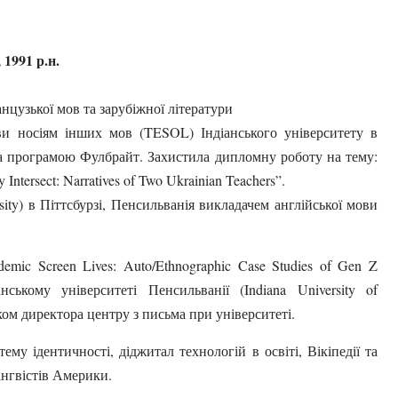
1991 р.н.
анцузької мов та зарубіжної літератури
ви носіям інших мов (TESOL) Індіанського університету в
) за програмою Фулбрайт. Захистила дипломну роботу на тему:
Intersect: Narratives of Two Ukrainian Teachers”.
ity) в Піттсбурзі, Пенсильванія викладачем англійської мови
mic Screen Lives: Auto/Ethnographic Case Studies of Gen Z
діанському університеті Пенсильванії (Indiana University of
ком директора центру з письма при університеті.
му ідентичності, діджитал технологій в освіті, Вікіпедії та
лінгвістів Америки.