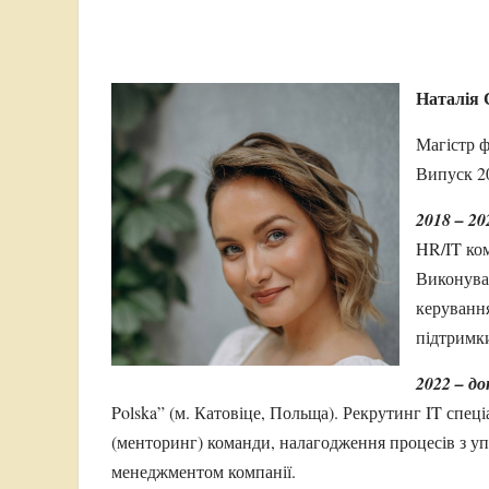
Наталія
Магістр ф
Випуск 20
2018 – 20
HR/IT ком
Виконувал
керування
підтримк
2022 – д
Polska” (м. Катовіце, Польща). Рекрутинг IT спеці
(менторинг) команди, налагодження процесів з уп
менеджментом компанії.