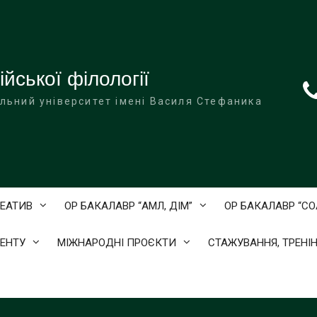
йської філології
льний університет імені Василя Стефаника
ЕАТИВ
ОР БАКАЛАВР “АМЛ, ДІМ”
ОР БАКАЛАВР “С
ЕНТУ
МІЖНАРОДНІ ПРОЄКТИ
СТАЖУВАННЯ, ТРЕНІН