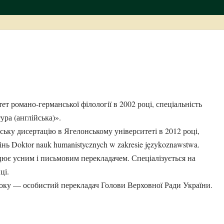
ет романо-германської філології в 2002 році, спеціальність
ура (англійська)».
ську дисертацію в Ягелонському університеті в 2012 році,
ь Doktor nauk humanistycznych w zakresie językoznawstwa.
цює усним і письмовим перекладачем. Спеціалізується на
ці.
року — особистий перекладач Голови Верховної Ради України.