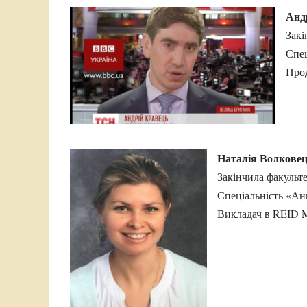
Анд
Закі
Спец
Прод
Наталія Волковец
Закінчила факульте
Спеціальність «Анг
Викладач в REID M