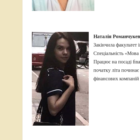
Наталія Романчукеви
Закінчила факультет 
Спеціальність «Мова т
Працює на посаді fina
початку літа починає
фінансових компаній с