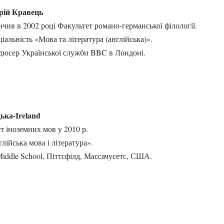
рій Кравець
нчив в 2002 році Факультет романо-германської філології.
іальність «Мова та література (англійська)».
юсер Української служби BBC в Лондоні.
ька-Ireland
т іноземних мов у 2010 р.
лійська мова і література».
iddle School, Піттсфілд, Массачусетс, США.